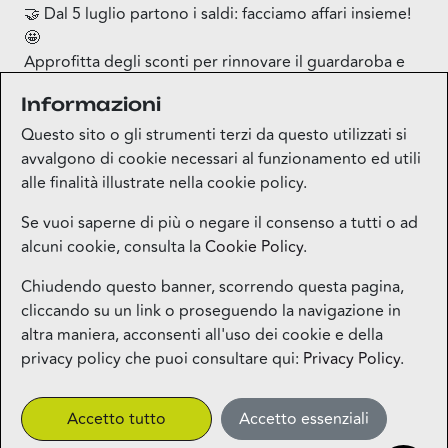
🤝 Dal 5 luglio partono i saldi: facciamo affari insieme!
🤩
Approfitta degli sconti per rinnovare il guardaroba e
concediti delle pause gustose tra un acquisto e l’altro
Informazioni
nei nostri ristoranti.
Allora, affare fatto?
Questo sito o gli strumenti terzi da questo utilizzati si
avvalgono di cookie necessari al funzionamento ed utili
alle finalità illustrate nella cookie policy.
Se vuoi saperne di più o negare il consenso a tutti o ad
alcuni cookie, consulta la
Cookie Policy
.
Mappa del sito
Chiudendo questo banner, scorrendo questa pagina,
cliccando su un link o proseguendo la navigazione in
Contatti
altra maniera, acconsenti all'uso dei cookie e della
privacy policy che puoi consultare qui:
Privacy Policy
.
Privacy
Accetto tutto
Accetto essenziali
More