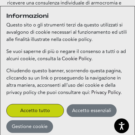
ricevere una consulenza individuale di armocromia e
scoprire come scegliere i colori ideali per il proprio
Informazioni
guardaroba. Si consiglia di prenotare in anticipo
chiamando direttamente il negozio.
Questo sito o gli strumenti terzi da questo utilizzati si
avvalgono di cookie necessari al funzionamento ed utili
alle finalità illustrate nella cookie policy.
Se vuoi saperne di più o negare il consenso a tutti o ad
alcuni cookie, consulta la
Cookie Policy
.
Mappa del sito
Chiudendo questo banner, scorrendo questa pagina,
cliccando su un link o proseguendo la navigazione in
Contatti
altra maniera, acconsenti all'uso dei cookie e della
privacy policy che puoi consultare qui:
Privacy Policy
.
Privacy
Accetto tutto
Accetto essenziali
More
Gestione cookie