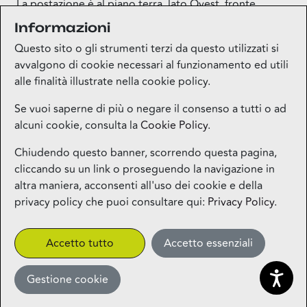
La postazione è al piano terra, lato Ovest, fronte
Mondadori.
Informazioni
Questo sito o gli strumenti terzi da questo utilizzati si
avvalgono di cookie necessari al funzionamento ed utili
alle finalità illustrate nella cookie policy.
Se vuoi saperne di più o negare il consenso a tutti o ad
alcuni cookie, consulta la
Cookie Policy
.
Mappa del sito
Chiudendo questo banner, scorrendo questa pagina,
cliccando su un link o proseguendo la navigazione in
Contatti
altra maniera, acconsenti all'uso dei cookie e della
privacy policy che puoi consultare qui:
Privacy Policy
.
Privacy
Accetto tutto
Accetto essenziali
More
Gestione cookie