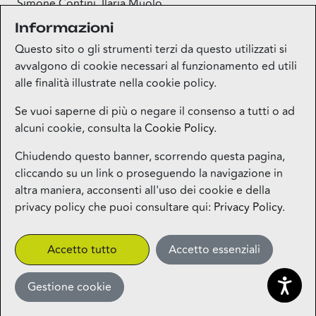
Simone Contini, Ilaria Muolo
Informazioni
Email:
simone.contini@differentglobal.com
,
ilaria.muolo@differentglobal.com
Questo sito o gli strumenti terzi da questo utilizzati si
avvalgono di cookie necessari al funzionamento ed utili
alle finalità illustrate nella cookie policy.
Se vuoi saperne di più o negare il consenso a tutti o ad
alcuni cookie, consulta la
Cookie Policy
.
Mappa del sito
Chiudendo questo banner, scorrendo questa pagina,
cliccando su un link o proseguendo la navigazione in
Contatti
altra maniera, acconsenti all'uso dei cookie e della
privacy policy che puoi consultare qui:
Privacy Policy
.
Privacy
Accetto tutto
Accetto essenziali
More
Gestione cookie