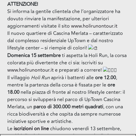
ATTENZIONE!
Si informa la gentile clientela che l’organizzatore ha
dovuto rinviare la manifestazione, per ulteriori
aggiornamenti visitate il sito
www.holirunontour.it
Il nuovo quartiere di Cascina Merlata – caratterizzato
dal complesso residenziale UpTown e dal nostro
lifestyle center – si riempie di colori!
Domenica 15 settembre
ti aspetta la Holi Run, la corsa
colorata più divertente che ci sia: iscriviti su
www.holirunontour.it
e preparati a correre!
Il villaggio
Holi Run
aprirà i battenti alle
ore 12.00
,
mentre la partenza della corsa è fissata per le
ore
18.00
nella piazza di fronte al nostro lifestyle center: il
percorso si svilupperà nel parco di UpTown Cascina
Merlata, un
parco di 300.000 metri
quadrati
, con una
ricca biodiversità e che ospita da sempre numerose
iniziative sportive e artistiche.
Le
iscrizioni on line
chiudono venerdì 13 settembre,