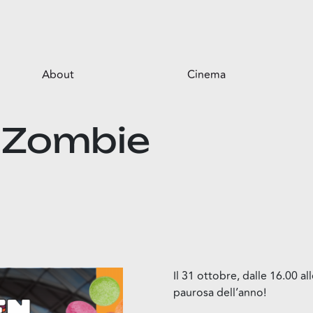
About
Cinema
Il centro
 Zombie
Opportunità per il tuo business
Servizi
Il parco
Il 31 ottobre, dalle 16.00 a
paurosa dell’anno!