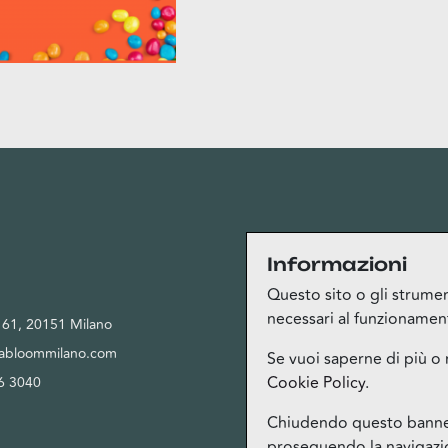
Privacy
Informazioni
Questo sito o gli strument
necessari al funzionamento 
, 61, 20151 Milano
Privacy Policy
tabloommilano.com
Cookie Policy
Se vuoi saperne di più o 
Cookie Policy
.
6 3040
Termini del servizio Bloom Club
Gestione cookie
Chiudendo questo banner,
proseguendo la navigazion