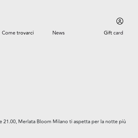
Come
trovarci
News
Gift
card
Come trovarci
News ed Eventi
Orari
Promozioni
Dove siamo
Trova l'auto
lle 21.00, Merlata Bloom Milano ti aspetta per la notte più