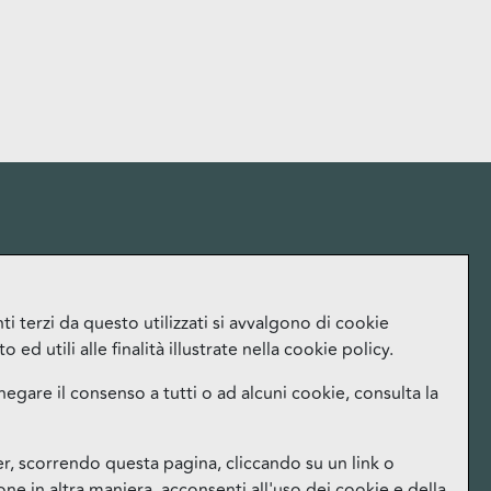
More
i terzi da questo utilizzati si avvalgono di cookie
ed utili alle finalità illustrate nella cookie policy.
Lavora con noi
Ufficio Stampa
negare il consenso a tutti o ad alcuni cookie, consulta la
Orari
Instagram
 scorrendo questa pagina, cliccando su un link o
Facebook
e in altra maniera, acconsenti all'uso dei cookie e della