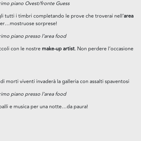
 primo piano Ovest/fronte Guess
li tutti i timbri completando le prove che troverai nell’
area
ra per…mostruose sorprese!
primo piano presso l’area food
ccoli con le nostre
make-up artist
. Non perdere l’occasione
i morti viventi invaderà la galleria con assalti spaventosi
primo piano presso l’area food
lli e musica per una notte…da paura!