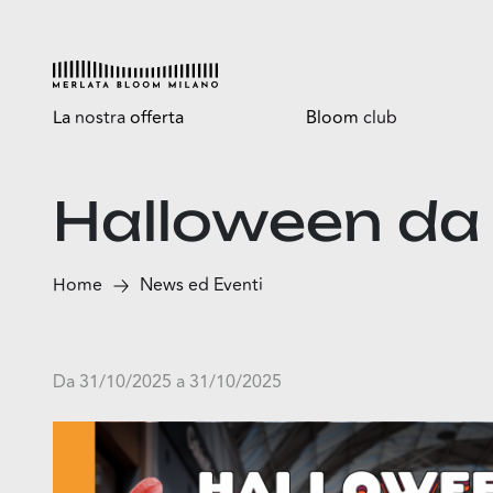
La
nostra
offerta
Bloom
club
Esplora
Tutti i vantaggi
Halloween da
Shop
Bloomtasty
Food
Shopping a mani libere
Home
News ed Eventi
Fun
Sport
Esselunga
Da 31/10/2025 a 31/10/2025