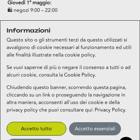
Giovedì 1° maggio:
🛍 negozi 9:00 – 22:00
🤩 Wonderwood Green Forest 10:00 – 20:00
Informazioni
🍽 Ristoranti, cinema e LOG aperti fino a tarda sera
❌ Esselunga chiuso
Questo sito o gli strumenti terzi da questo utilizzati si
avvalgono di cookie necessari al funzionamento ed utili
alle finalità illustrate nella cookie policy.
Se vuoi saperne di più o negare il consenso a tutti o ad
alcuni cookie, consulta la
Cookie Policy
.
Mappa del sito
Chiudendo questo banner, scorrendo questa pagina,
cliccando su un link o proseguendo la navigazione in
Contatti
altra maniera, acconsenti all'uso dei cookie e della
privacy policy che puoi consultare qui:
Privacy Policy
.
Privacy
Accetto tutto
Accetto essenziali
More