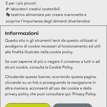
E per i più piccoli:
🌽 laboratori creativi sostenibili
🎭 teatrino alimentare per creare marionette e
scoprire l’importanza degli alimenti divertendosi
Gli stand saranno attivi dalle 10:00 alle 20:00 circa.
Informazioni
Questo sito o gli strumenti terzi da questo utilizzati si
avvalgono di cookie necessari al funzionamento ed utili
alle finalità illustrate nella cookie policy.
Se vuoi saperne di più o negare il consenso a tutti o ad
alcuni cookie, consulta la
Cookie Policy
.
Mappa del sito
Chiudendo questo banner, scorrendo questa pagina,
cliccando su un link o proseguendo la navigazione in
Contatti
altra maniera, acconsenti all'uso dei cookie e della
privacy policy che puoi consultare qui:
Privacy Policy
.
Privacy