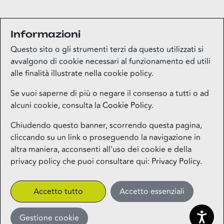
Informazioni
I protagonisti saranno: cocktail, musica e aperitivi
pugliesi
Questo sito o gli strumenti terzi da questo utilizzati si
avvalgono di cookie necessari al funzionamento ed utili
alle finalità illustrate nella cookie policy.
Se vuoi saperne di più o negare il consenso a tutti o ad
alcuni cookie, consulta la
Cookie Policy
.
Mappa del sito
Chiudendo questo banner, scorrendo questa pagina,
cliccando su un link o proseguendo la navigazione in
Contatti
altra maniera, acconsenti all'uso dei cookie e della
privacy policy che puoi consultare qui:
Privacy Policy
.
Privacy
Accetto tutto
Accetto essenziali
More
Gestione cookie