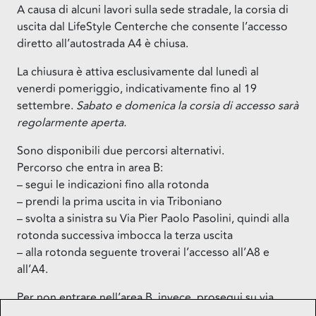
A causa di alcuni lavori sulla sede stradale, la corsia di
uscita dal LifeStyle Centerche che consente l’accesso
diretto all’autostrada A4 è chiusa.
La chiusura è attiva esclusivamente dal lunedì al
venerdi pomeriggio, indicativamente fino al 19
settembre.
Sabato e domenica la corsia di accesso sarà
regolarmente aperta.
Sono disponibili due percorsi alternativi.
Percorso che entra in area B:
– segui le indicazioni fino alla rotonda
– prendi la prima uscita in via Triboniano
– svolta a sinistra su Via Pier Paolo Pasolini, quindi alla
rotonda successiva imbocca la terza uscita
– alla rotonda seguente troverai l’accesso all’A8 e
all’A4.
Per non entrare nell’area B, invece, prosegui su via
Daimler e segui le indicazioni per la tangenziale.