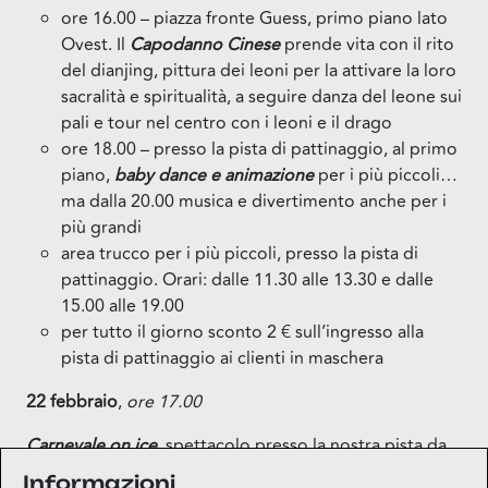
ore 16.00 – piazza fronte Guess, primo piano lato
Ovest. Il
Capodanno Cinese
prende vita con il rito
del dianjing, pittura dei leoni per la attivare la loro
sacralità e spiritualità, a seguire danza del leone sui
pali e tour nel centro con i leoni e il drago
ore 18.00 – presso la pista di pattinaggio, al primo
piano,
baby dance e animazione
per i più piccoli…
ma dalla 20.00 musica e divertimento anche per i
più grandi
area trucco per i più piccoli, presso la pista di
pattinaggio. Orari: dalle 11.30 alle 13.30 e dalle
15.00 alle 19.00
per tutto il giorno sconto 2 € sull’ingresso alla
pista di pattinaggio ai clienti in maschera
22 febbraio
,
ore 17.00
Carnevale on ice
, spettacolo presso la nostra pista da
parte degli atleti IceLab
Informazioni