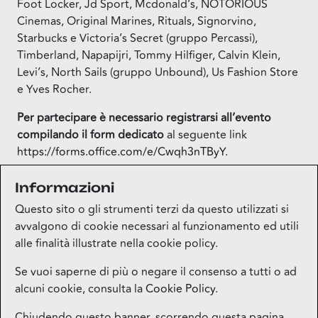
Foot Locker, Jd Sport, Mcdonald’s, NOTORIOUS
Cinemas, Original Marines, Rituals, Signorvino,
Starbucks e Victoria’s Secret (gruppo Percassi),
Timberland, Napapijri, Tommy Hilfiger, Calvin Klein,
Levi’s, North Sails (gruppo Unbound), Us Fashion Store
e Yves Rocher.
Per partecipare è necessario registrarsi all’evento
compilando
il form dedicato
al seguente link
https://forms.office.com/e/Cwqh3nTBy
Y
.
Informazioni
Questo sito o gli strumenti terzi da questo utilizzati si
avvalgono di cookie necessari al funzionamento ed utili
alle finalità illustrate nella cookie policy.
Se vuoi saperne di più o negare il consenso a tutti o ad
alcuni cookie, consulta la
Cookie Policy
.
Mappa del sito
Chiudendo questo banner, scorrendo questa pagina,