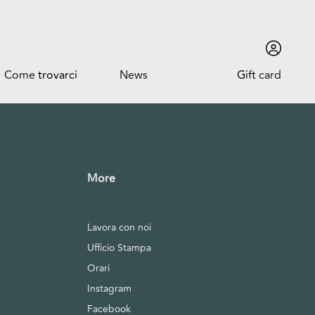
Come
trovarci
News
Gift
card
Come trovarci
News ed Eventi
Orari
Promozioni
Dove siamo
More
Lavora con noi
Ufficio Stampa
Trova l'auto
Orari
Instagram
Facebook