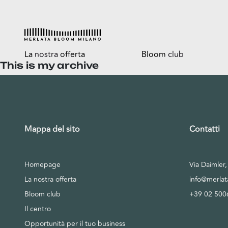
La
nostra
offerta
Bloom
club
This is my archive
Esplora
Tutti i vantaggi
Shop
Bloomtasty
Food
Shopping a mani libere
Mappa del sito
Contatti
Fun
Sport
Homepage
Via Daimler
Esselunga
La nostra offerta
info@merla
Bloom club
+39 02 500
Il centro
Opportunità per il tuo business