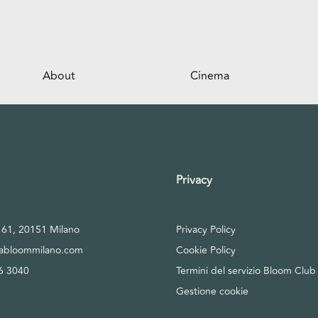
About
Cinema
Il centro
Opportunità per il tuo business
Servizi
Privacy
Il parco
, 61, 20151 Milano
Privacy Policy
tabloommilano.com
Cookie Policy
6 3040
Termini del servizio Bloom Club
Gestione cookie