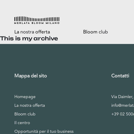
La
nostra
offerta
Bloom
club
This is my archive
Esplora
Tutti i vantaggi
Shop
Bloomtasty
Food
Shopping a mani libere
Mappa del sito
Contatti
Fun
Sport
Homepage
Via Daimler
Esselunga
La nostra offerta
info@merla
Bloom club
+39 02 500
Il centro
Opportunità per il tuo business