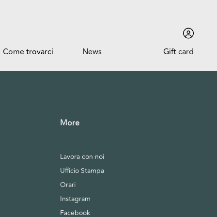
Come
trovarci
News
Gift
card
Come trovarci
News ed Eventi
Orari
Promozioni
Dove siamo
More
Lavora con noi
Ufficio Stampa
Trova l'auto
Orari
Instagram
Facebook