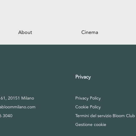
About
Cinema
Il centro
Opportunità per il tuo business
Servizi
Privacy
Il parco
, 61, 20151 Milano
Privacy Policy
tabloommilano.com
Cookie Policy
6 3040
Termini del servizio Bloom Club
Gestione cookie